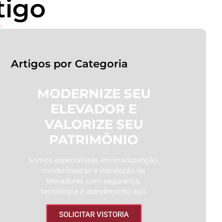
tigo
S
Artigos por Categoria
MODERNIZE SEU
ELEVADOR E
VALORIZE SEU
PATRIMÔNIO
Somos especialistas em manutenção,
modernização e instalação de
elevadores com segurança,
tecnologia e atendimento ágil.
SOLICITAR VISTORIA