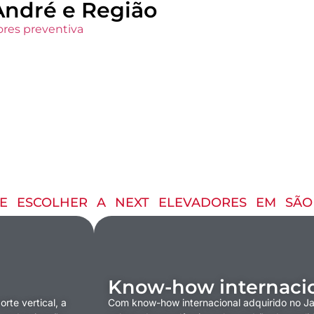
André e Região
ores preventiva
E ESCOLHER A NEXT ELEVADORES EM SÃO
Know-how internacio
te vertical, a
Com know-how internacional adquirido no Ja