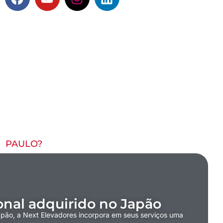
 PAULO?
nal adquirido no Japão
pão, a Next Elevadores incorpora em seus serviços uma