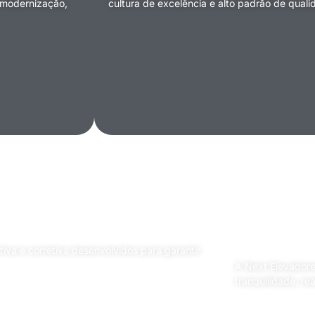
 modernização,
cultura de excelência e alto padrão de qual
ventiva e corretiva
Foco em
tranqui
va e corretiva desenvolvidos para garantir
A Next Elevadore
tranquilidade, re