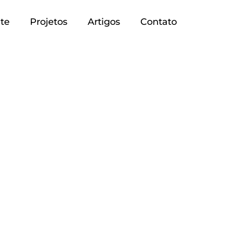
te
Projetos
Artigos
Contato
arueri, Osasco e