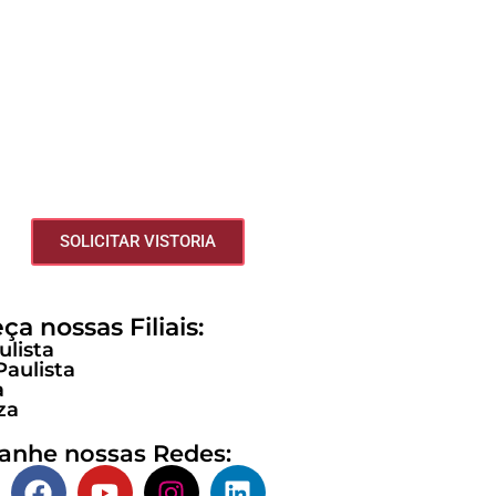
MODERNIZE SEU
EVADOR E VALORIZE
SEU PATRIMÔNIO
Somos especialistas em manutenção,
rnização e instalação de elevadores com
urança, tecnologia e atendimento ágil.
SOLICITAR VISTORIA
a nossas Filiais:
lista
Paulista
a
za
nhe nossas Redes: