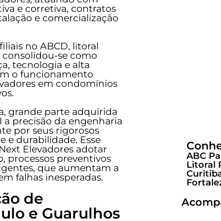
a e corretiva, contratos
alação e comercialização
EL
liais no ABCD, litoral
xt consolidou-se como
a, tecnologia e alta
tem o funcionamento
mode
levadores em condomínios
seg
vos.
, grande parte adquirida
l a precisão da engenharia
e por seus rigorosos
e e durabilidade. Esse
Conheç
Next Elevadores adotar
ABC Pau
 processos preventivos
Litoral 
eligentes, que aumentam a
Curitib
em falhas inesperadas.
Fortale
ção de
Acompa
ulo e Guarulhos