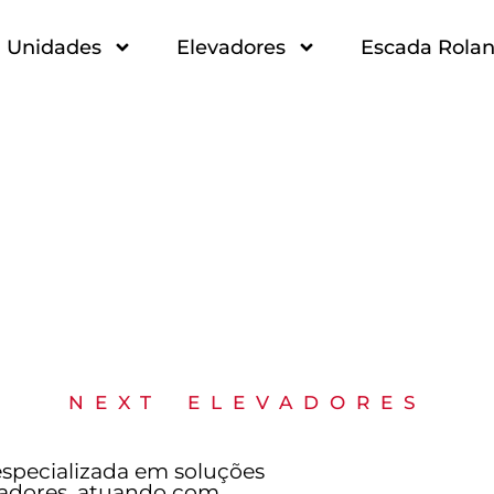
Unidades
Elevadores
Escada Rolan
levadores em São Paulo B
Guarulhos
NEXT ELEVADORES
specializada em soluções
adores, atuando com